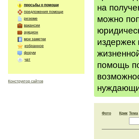
на получе
просьбы о помощи
предложения помощи
можно поп
резюме
вакансии
юридическ
аукцион
мои заметки
издержек 
избранное
жизненной
форум
чат
помощь по
возможнос
Конструктор сайтов
нуждающи
Фото
Крик
Тема