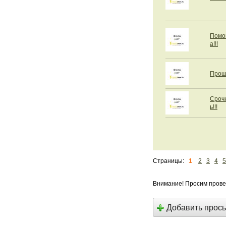
Помо
а!!!
Прошу
Сроч
ь!!!
Страницы:
1
2
3
4
5
Внимание! Просим прове
Добавить прос