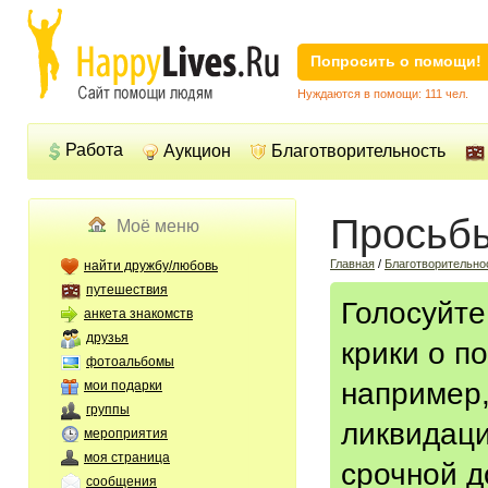
Попросить о помощи!
Нуждаются в помощи: 111 чел.
Работа
Аукцион
Благотворительность
Просьб
Моё меню
Главная
/
Благотворительно
найти дружбу/любовь
путешествия
Голосуйте
анкета знакомств
друзья
крики о п
фотоальбомы
например,
мои подарки
группы
ликвидаци
мероприятия
моя страница
срочной 
сообщения