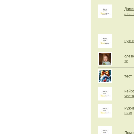
Доми
а на
нужн
слез
те
тест
нейро
честв
нужн
нику
Помо