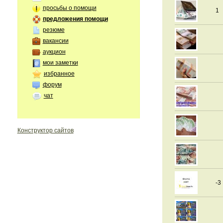
просьбы о помощи
1
предложения помощи
резюме
вакансии
аукцион
мои заметки
избранное
форум
чат
Конструктор сайтов
-3