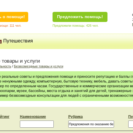
ь о помощи!
Предложить помощь!
ощи: 111 чел.
Предложили помощь: 426 чел.
Путешествия
 товары и услуги
льность
/
Безвозмездные товары и услуги
е реальные советы и предложения помощи и приносите репутацию и баллы гл
е ненужными одежду, компьютерную, бытовую технику, мебель, давать советы
ер по определенным часам. Государственные и коммерческие организации мо
 зоопарки, музеи, бассейны, места отдыха и занятий для детей, тренажерны
пример безвозмездные консультации для людей с ограниченными возможностя
йтинг
Наименование
Рубрика
Пе