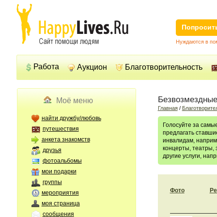
Попросит
Нуждаются в пом
Работа
Аукцион
Благотворительность
Безвозмездные
Моё меню
Главная
/
Благотворите
найти дружбу/любовь
Голосуйте за самы
путешествия
предлагать ставши
анкета знакомств
инвалидам, наприм
концерты, театры,
друзья
другие услуги, на
фотоальбомы
мои подарки
группы
Фото
Ре
мероприятия
моя страница
сообщения