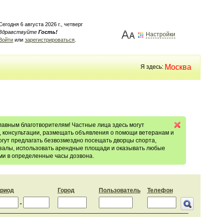
Сегодня 6 августа 2026 г., четверг
Здравствуйте
Гость!
Настройки
Войти
или
зарегистрироваться
.
Москва
Я здесь:
авным благотворителям! Частные лица здесь могут
, консультации, размещать объявления о помощи ветеранам и
гут предлагать безвозмездно посещать дворцы спорта,
е залы, использовать арендные площади и оказывать любые
ми в определенные часы дозвона.
риод
Город
Пользователь
Телефон
-