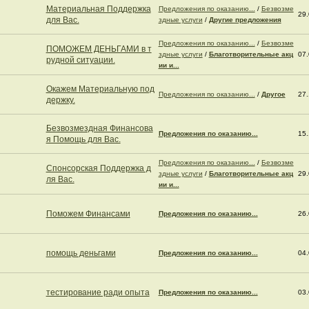
Материальная Поддержка
Предложения по оказанию...
/
Безвозме
29.
для Вас.
здные услуги
/
Другие предложения
Предложения по оказанию...
/
Безвозме
ПОМОЖЕМ ДЕНЬГАМИ в т
здные услуги
/
Благотворительные акц
07.
рудной ситуации.
ии и...
Окажем Материальную под
Предложения по оказанию...
/
Другое
27.
держку.
Безвозмездная Финансова
Предложения по оказанию...
15.
я Помощь для Вас.
Предложения по оказанию...
/
Безвозме
Спонсорская Поддержка д
здные услуги
/
Благотворительные акц
29.
ля Вас.
ии и...
Поможем Финансами
Предложения по оказанию...
26.
помощь деньгами
Предложения по оказанию...
04.
тестирование ради опыта
Предложения по оказанию...
03.