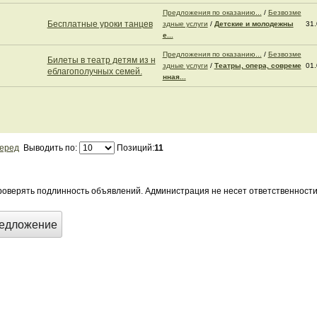
Предложения по оказанию...
/
Безвозме
Бесплатные уроки танцев
здные услуги
/
Детские и молодежны
31.
е...
Предложения по оказанию...
/
Безвозме
Билеты в театр детям из н
здные услуги
/
Театры, опера, совреме
01.
еблагополучных семей.
нная...
еред
Выводить по:
Позиций:
11
оверять подлинность объявлений. Администрация не несет ответственност
редложение