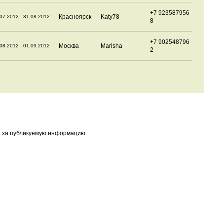
+7 923587956
Красноярск
Katy78
07.2012 - 31.08.2012
8
+7 902548796
Москва
Marisha
08.2012 - 01.09.2012
2
и за публикуемую информацию.