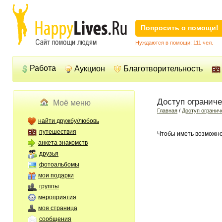
Попросить о помощи!
Нуждаются в помощи: 111 чел.
Работа
Аукцион
Благотворительность
Доступ огранич
Моё меню
Главная
/
Доступ огранич
найти дружбу/любовь
путешествия
Чтобы иметь возможно
анкета знакомств
друзья
фотоальбомы
мои подарки
группы
мероприятия
моя страница
сообщения