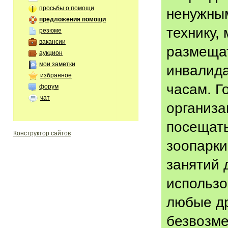
просьбы о помощи
ненужным
предложения помощи
технику,
резюме
вакансии
размещат
аукцион
мои заметки
инвалид
избранное
часам. Г
форум
чат
организа
посещать
Конструктор сайтов
зоопарки
занятий 
использо
любые др
безвозме