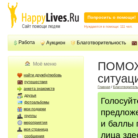
Попросить о помощи!
Нуждаются в помощи: 111 чел.
Работа
Аукцион
Благотворительность
ПОМОЖ
Моё меню
ситуац
найти дружбу/любовь
путешествия
Главная
/
Благотворител
анкета знакомств
друзья
Голосуйт
фотоальбомы
мои подарки
предлож
группы
и баллы 
мероприятия
моя страница
лица зде
сообщения