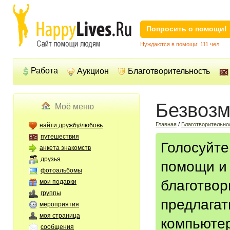
Попросить о помощи!
Нуждаются в помощи: 111 чел.
Работа
Аукцион
Благотворительность
Безвозм
Моё меню
Главная
/
Благотворительно
найти дружбу/любовь
путешествия
Голосуйте
анкета знакомств
друзья
помощи и 
фотоальбомы
благотвор
мои подарки
группы
предлагат
мероприятия
моя страница
компьютер
сообщения