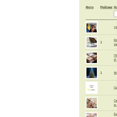
Фото
Рейтинг
Н
т
М
1
рж
П
И
1
Ф
О
О
ю
Б