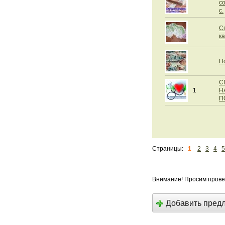
с
с.
С
ка
П
С
1
Н
П
Страницы:
1
2
3
4
5
Внимание! Просим прове
Добавить пред