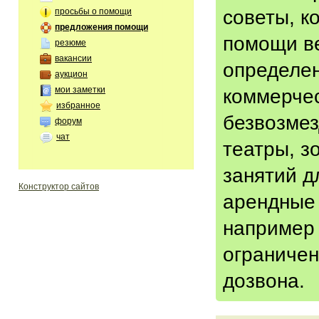
советы, к
просьбы о помощи
предложения помощи
помощи ве
резюме
вакансии
определен
аукцион
мои заметки
коммерчес
избранное
безвозмез
форум
чат
театры, з
занятий д
Конструктор сайтов
арендные 
например 
ограниче
дозвона.